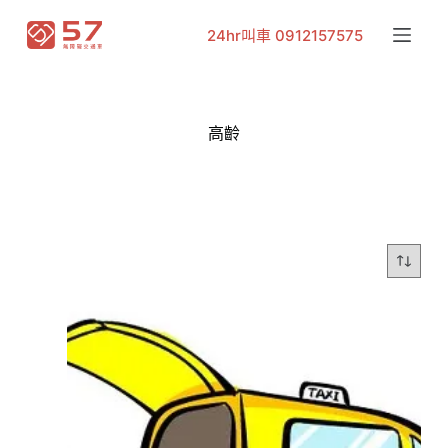
跳
24hr叫車 0912157575
至
主
要
內
高齡
容