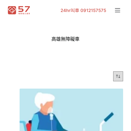
跳
24hr叫車 0912157575
至
主
要
內
高雄無障礙車
容