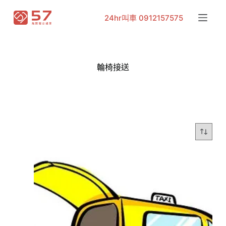
跳
24hr叫車 0912157575
至
主
要
內
輪椅接送
容