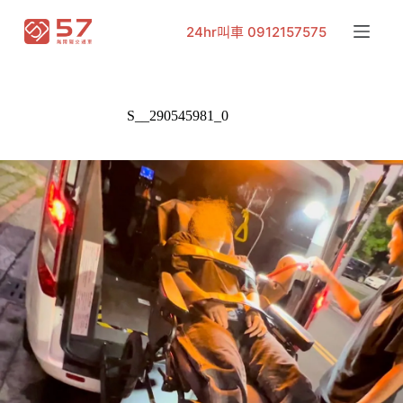
跳
24hr叫車 0912157575
至
主
要
內
S__290545981_0
容