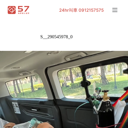
跳
24hr叫車 0912157575
至
主
要
內
S__290545978_0
容